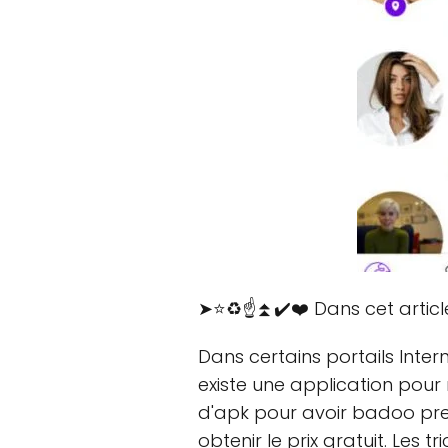
➤⭐♻️☝️⏫✔️❤️ Dans cet articl
Dans certains portails Inter
existe une application pour 
d'apk pour avoir badoo prem
obtenir le prix gratuit. Les t